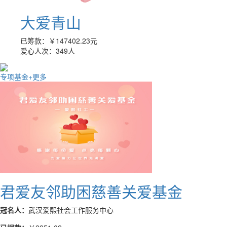
大爱青山
已筹款：
￥147402.23
元
爱心人次：
349
人
专项基金
+更多
君爱友邻助困慈善关爱基金
冠名人：
武汉爱熙社会工作服务中心
已捐款：
￥2251.02