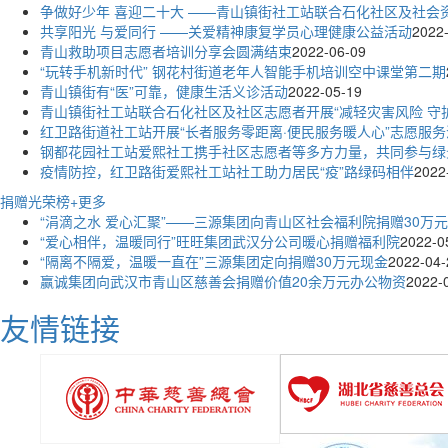
争做好少年 喜迎二十大 ——青山镇街社工站联合石化社区及社
共享阳光 与爱同行 ——关爱精神康复学员心理健康公益活动
2022
青山救助项目志愿者培训分享会圆满结束
2022-06-09
“玩转手机新时代” 钢花村街道老年人智能手机培训空中课堂第二期
青山镇街有“医”可靠，健康生活义诊活动
2022-05-19
青山镇街社工站联合石化社区及社区志愿者开展“减轻灾害风险 守
红卫路街道社工站开展“长者服务零距离·便民服务暖人心”志愿服务
钢都花园社工站爱熙社工携手社区志愿者等多方力量，共同参与绿
疫情防控，红卫路街爱熙社工站社工助力居民“疫”路绿码相伴
2022
捐赠光荣榜
+更多
“涓滴之水 爱心汇聚”——三源集团向青山区社会福利院捐赠30万
“爱心相伴，温暖同行”旺旺集团武汉分公司暖心捐赠福利院
2022-0
“隔离不隔爱，温暖一直在”三源集团定向捐赠30万元现金
2022-04-
赢诚集团向武汉市青山区慈善会捐赠价值20余万元办公物资
2022-
友情链接