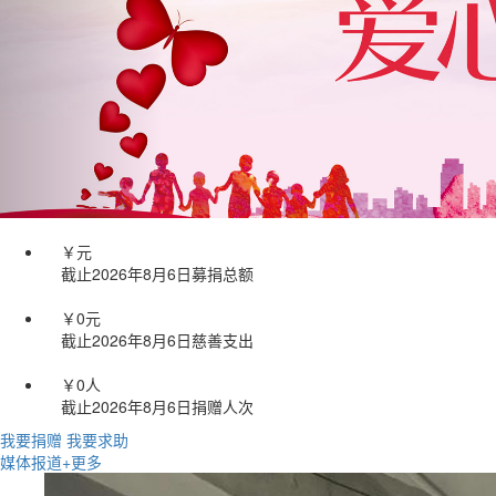
￥
元
截止
2026
年
8
月
6
日募捐总额
￥0
元
截止
2026
年
8
月
6
日慈善支出
￥0
人
截止
2026
年
8
月
6
日捐赠人次
我要捐赠
我要求助
媒体报道
+更多