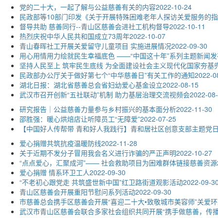
党的二十大，一起了解与公益慈善有关的内容
2022-10-24
民政部等10部门印发《关于开展特殊困难老年人探访关爱服务的
督导共助 慈善同行--青山区慈善会进社工机构督导
2022-10-11
热烈庆祝中华人民共和国成立73周年
2022-10-07
青山春晖社工开展关爱留守儿童项目 实施进展情况
2022-09-30
用心用情用力绘就民生幸福底色 ——“中国这十年”系列主题新闻
坚持人民至上 筑牢民生底线 为全面建设社会主义现代化国家夯基
民政部办公厅关于做好第七个“中华慈善日”有关工作的通知
2022-0
湖北日报：湖北省慈善总会省妇幼爱心基金设立
2022-08-15
武汉市召开创新“五社联动”机制 助力基层治理交流视频会
2022-08
研究报告｜公益慈善力量参与乡村振兴的基本面分析
2022-11-30
邵胜强：暖心烘焙店让听障员工“无障爱”
2022-07-25
【中国好人传帮带 青和好人我践行】青和居社区创意支部主题党
爱心捐赠共筑抗疫温暖防线
2022-11-28
关于近期不发分子冒用我会名义进行诈骗的严正声明
2022-10-27
“点点爱心，汇聚成河”—— 社会救助项目为困难群体链接慈善资源
爱心捐赠 情系环卫工人
2022-09-30
“不老初心跟党走 共筑盛世新中国”红卫路街道观影活动
2022-09-3
青山区慈善会开展重阳节慰问系列活动
2022-09-30
市慈善总会携手区慈善会开展“喜迎二十大•致敬城市美容师”关爱
武汉市青山区慈善会联合多家社会组织共同开展“携手做慈善，传播
市慈善总会携手青山区慈善会、爱心企业向青山区公安分局开展“夏