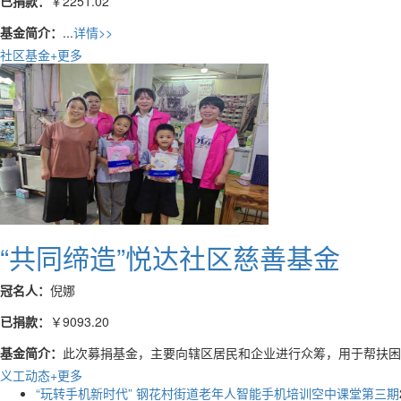
基金简介：
...
详情>>
社区基金
+更多
“共同缔造”悦达社区慈善基金
冠名人：
倪娜
已捐款：
￥9093.20
基金简介：
此次募捐基金，主要向辖区居民和企业进行众筹，用于帮扶困难
义工动态
+更多
“玩转手机新时代” 钢花村街道老年人智能手机培训空中课堂第三期