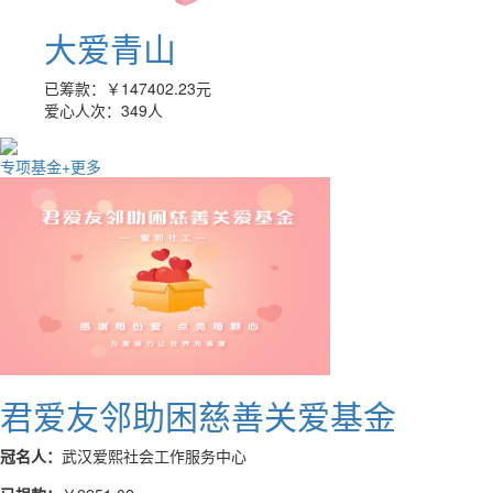
大爱青山
已筹款：
￥147402.23
元
爱心人次：
349
人
专项基金
+更多
君爱友邻助困慈善关爱基金
冠名人：
武汉爱熙社会工作服务中心
已捐款：
￥2251.02