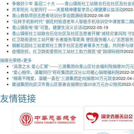
争做好少年 喜迎二十大 ——青山镇街社工站联合石化社区及社
共享阳光 与爱同行 ——关爱精神康复学员心理健康公益活动
2022
青山救助项目志愿者培训分享会圆满结束
2022-06-09
“玩转手机新时代” 钢花村街道老年人智能手机培训空中课堂第二期
青山镇街有“医”可靠，健康生活义诊活动
2022-05-19
青山镇街社工站联合石化社区及社区志愿者开展“减轻灾害风险 守
红卫路街道社工站开展“长者服务零距离·便民服务暖人心”志愿服务
钢都花园社工站爱熙社工携手社区志愿者等多方力量，共同参与绿
疫情防控，红卫路街爱熙社工站社工助力居民“疫”路绿码相伴
2022
捐赠光荣榜
+更多
“涓滴之水 爱心汇聚”——三源集团向青山区社会福利院捐赠30万
“爱心相伴，温暖同行”旺旺集团武汉分公司暖心捐赠福利院
2022-0
“隔离不隔爱，温暖一直在”三源集团定向捐赠30万元现金
2022-04-
赢诚集团向武汉市青山区慈善会捐赠价值20余万元办公物资
2022-
友情链接