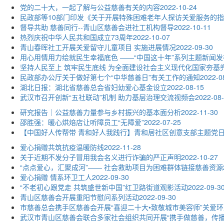
党的二十大，一起了解与公益慈善有关的内容
2022-10-24
民政部等10部门印发《关于开展特殊困难老年人探访关爱服务的
督导共助 慈善同行--青山区慈善会进社工机构督导
2022-10-11
热烈庆祝中华人民共和国成立73周年
2022-10-07
青山春晖社工开展关爱留守儿童项目 实施进展情况
2022-09-30
用心用情用力绘就民生幸福底色 ——“中国这十年”系列主题新闻
坚持人民至上 筑牢民生底线 为全面建设社会主义现代化国家夯基
民政部办公厅关于做好第七个“中华慈善日”有关工作的通知
2022-0
湖北日报：湖北省慈善总会省妇幼爱心基金设立
2022-08-15
武汉市召开创新“五社联动”机制 助力基层治理交流视频会
2022-08
研究报告｜公益慈善力量参与乡村振兴的基本面分析
2022-11-30
邵胜强：暖心烘焙店让听障员工“无障爱”
2022-07-25
【中国好人传帮带 青和好人我践行】青和居社区创意支部主题党
爱心捐赠共筑抗疫温暖防线
2022-11-28
关于近期不发分子冒用我会名义进行诈骗的严正声明
2022-10-27
“点点爱心，汇聚成河”—— 社会救助项目为困难群体链接慈善资源
爱心捐赠 情系环卫工人
2022-09-30
“不老初心跟党走 共筑盛世新中国”红卫路街道观影活动
2022-09-3
青山区慈善会开展重阳节慰问系列活动
2022-09-30
市慈善总会携手区慈善会开展“喜迎二十大•致敬城市美容师”关爱
武汉市青山区慈善会联合多家社会组织共同开展“携手做慈善，传播
市慈善总会携手青山区慈善会、爱心企业向青山区公安分局开展“夏