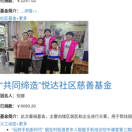
基金简介：
...
详情>>
社区基金
+更多
“共同缔造”悦达社区慈善基金
冠名人：
倪娜
已捐款：
￥9093.20
基金简介：
此次募捐基金，主要向辖区居民和企业进行众筹，用于帮扶困难
义工动态
+更多
“玩转手机新时代” 钢花村街道老年人智能手机培训空中课堂第三期